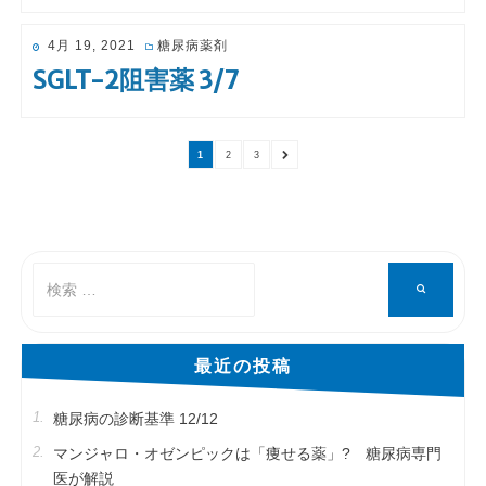
投
4月 19, 2021
糖尿病薬剤
稿
SGLT-2阻害薬 3/7
日:
ペ
ペ
ペ
次
1
2
3
ー
ー
ー
の
投稿のページ送り
ジ
ジ
ジ
ペ
ー
ジ
検
検
索
索
対
象:
最近の投稿
糖尿病の診断基準 12/12
マンジャロ・オゼンピックは「痩せる薬」? 糖尿病専門
医が解説