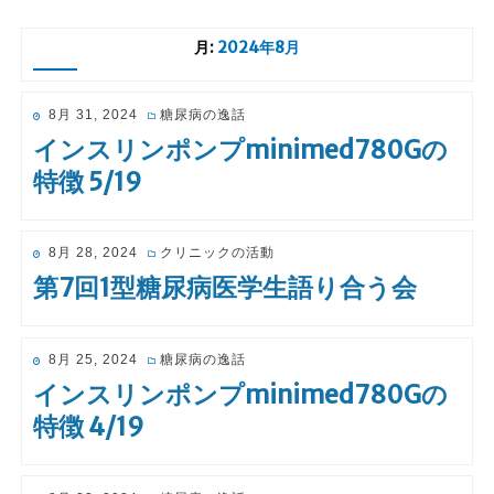
月:
2024年8月
投
8月 31, 2024
糖尿病の逸話
稿
インスリンポンプminimed780Gの
日:
特徴 5/19
投
8月 28, 2024
クリニックの活動
稿
第7回1型糖尿病医学生語り合う会
日:
投
8月 25, 2024
糖尿病の逸話
稿
インスリンポンプminimed780Gの
日:
特徴 4/19