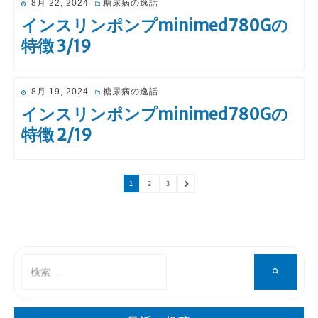
投
8月 22, 2024
糖尿病の逸話
稿
インスリンポンプminimed780Gの
日:
特徴 3/19
投
8月 19, 2024
糖尿病の逸話
稿
インスリンポンプminimed780Gの
日:
特徴 2/19
ペ
ペ
ペ
次
1
2
3
ー
ー
ー
の
投稿のページ送り
ジ
ジ
ジ
ペ
ー
ジ
検
検
索
索
対
象: