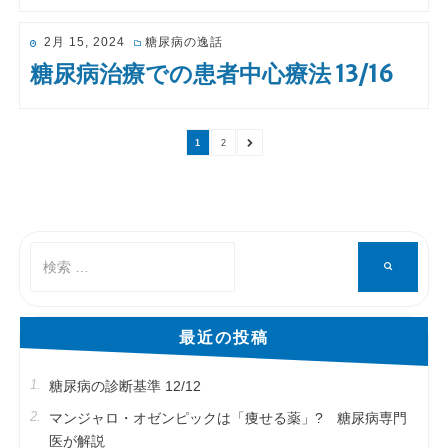
投
2月 15, 2024
糖尿病の逸話
稿
糖尿病治療での患者中心療法 13/16
日:
ペ
ペ
次
1
2
ー
ー
の
投稿のページ送り
ジ
ジ
ペ
ー
ジ
検
検
索
索
対
象:
最近の投稿
糖尿病の診断基準 12/12
マンジャロ・オゼンピックは「痩せる薬」? 糖尿病専門
医が解説