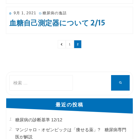
投
9月 1, 2021
糖尿病の逸話
稿
血糖自己測定器について 2/15
日:
前
ペ
ペ
1
2
の
ー
ー
投稿のページ送り
ペ
ジ
ジ
ー
ジ
検
検
索
索
対
象:
最近の投稿
糖尿病の診断基準 12/12
マンジャロ・オゼンピックは「痩せる薬」? 糖尿病専門
医が解説