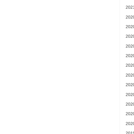
20
20
20
20
20
20
20
20
20
20
20
20
20
20