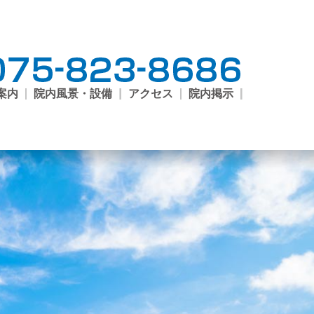
案内
院内風景・設備
アクセス
院内掲示
ご案
外来
尿病
開講
外来
科外
来
予防
クシ