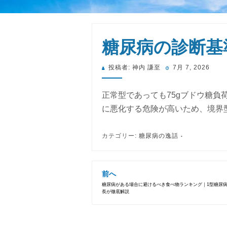
糖尿病の診断基準 
投
投稿者:
神内 謙至
7月 7, 2026
稿
日:
正常型であっても75gブドウ糖負荷
に悪化する危険が高いため、境界
カテゴリー:
糖尿病の逸話
前へ
糖尿病がある場合に避けるべき食べ物ランキング｜1型糖尿
長が徹底解説