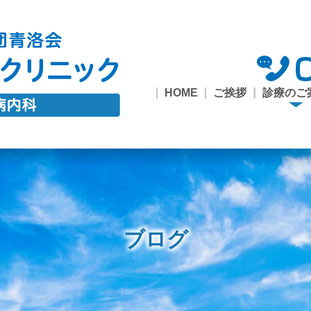
HOME
ご挨拶
診療のご
診療の
糖尿病
1型糖
市民公
甲状腺
一般内
禁煙外
健診・
内
外来
座・ワー
来
接種
ョップ
ブログ