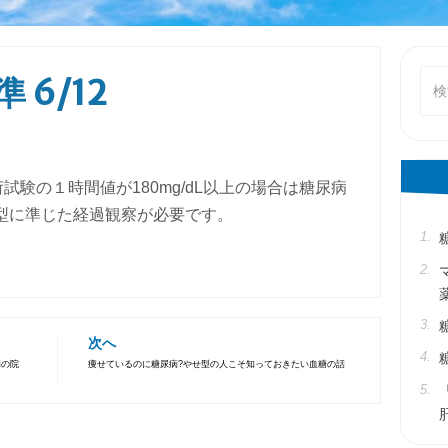
検
6/12
索
対
象:
試験の１時間値が180mg/dL以上の場合は糖尿病
型に準じた経過観察が必要です。
次へ
病の院
痩せているのに糖尿病?やせ型の人こそ知っておきたい血糖の話