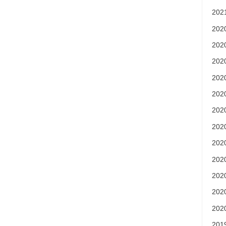
20
20
20
20
20
20
20
20
20
20
20
20
20
20