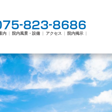
案内
院内風景・設備
アクセス
院内掲示
ご案
外来
尿病
開講
外来
科外
来
予防
クシ