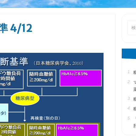
検
4/12
索
対
象: