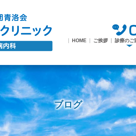
HOME
ご挨拶
診療のご
診療の
糖尿病
1型糖
市民公
甲状腺
一般内
禁煙外
健診・
内
外来
座・ワー
来
接種
ョップ
ブログ