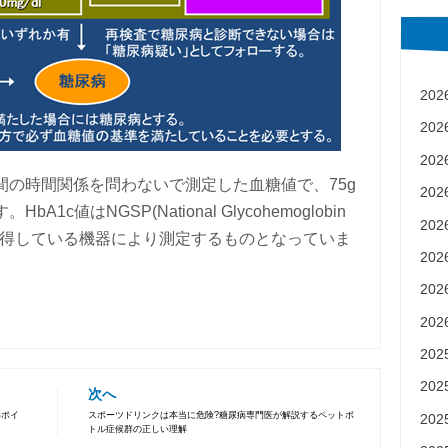
20
20
20
間の時間関係を問わないで測定した血糖値で、75g
20
値はNGSP(National Glycohemoglobin
20
ram)認証を取得している機器により測定するものとなっていま
20
20
20
20
20
次へ
いポイ
スポーツドリンクは本当に危険?糖尿病専門医が解説するペットボ
20
トル症候群の正しい理解