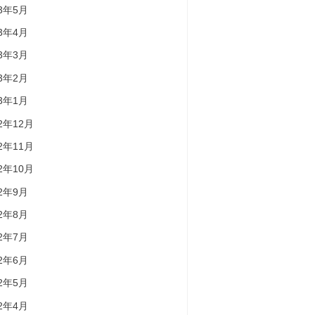
23年5月
23年4月
23年3月
23年2月
23年1月
22年12月
22年11月
22年10月
22年9月
22年8月
22年7月
22年6月
22年5月
22年4月