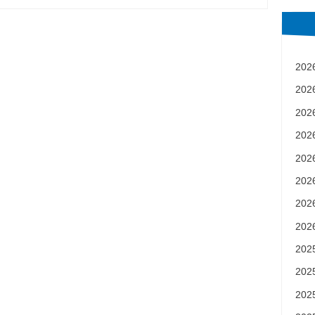
ナビゲーション
20
20
20
20
20
20
20
20
20
20
20