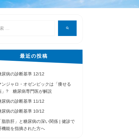
検
索
最近の投稿
糖尿病の診断基準 12/12
マンジャロ・オゼンピックは「痩せる
薬」? 糖尿病専門医が解説
糖尿病の診断基準 11/12
糖尿病の診断基準 10/12
「脂肪肝」と糖尿病の深い関係 | 健診で
肝機能を指摘された方へ