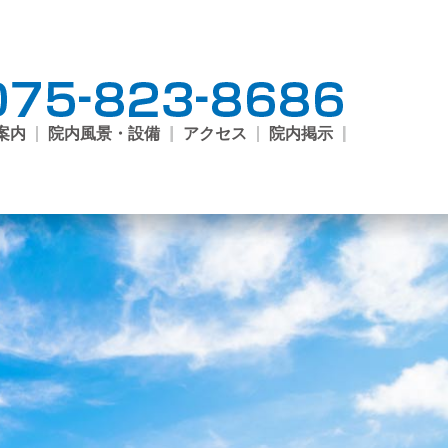
案内
院内風景・設備
アクセス
院内掲示
ご案
外来
尿病
開講
外来
科外
来
予防
クシ