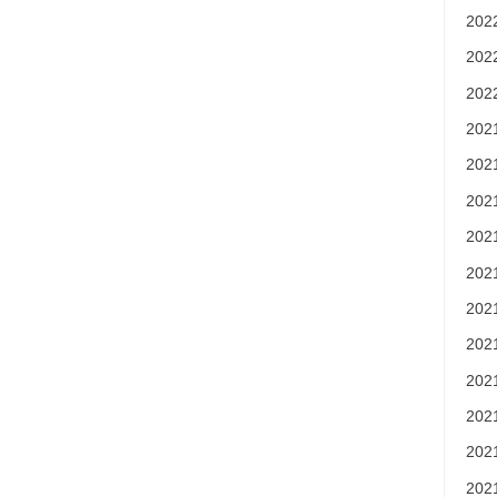
20
20
20
20
20
20
20
20
20
20
20
20
20
20