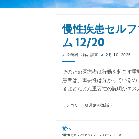
慢性疾患セルフ
ム 12/20
投
投稿者:
神内 謙至
2月 10, 2026
稿
日:
そのため医療者は行動を起こす重
患者は、重要性は分かっているの
者はどんどん重要性の説明がエス
カテゴリー:
糖尿病の逸話
前へ
慢性疾患セルフマネジメントプログラム 11/20