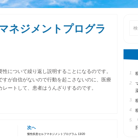
検
マネジメントプログラ
索
対
象:
要性について繰り返し説明することになるのです。
ですが自信がないので行動を起こさないのに、医療
カレートして、患者はうんざりするのです。
次へ
慢性疾患セルフマネジメントプログラム 13/20