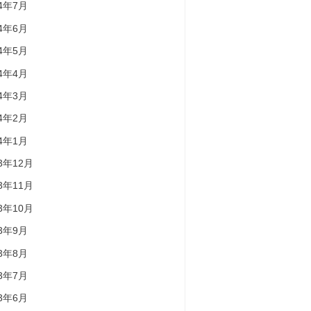
24年7月
24年6月
24年5月
24年4月
24年3月
24年2月
24年1月
23年12月
23年11月
23年10月
23年9月
23年8月
23年7月
23年6月