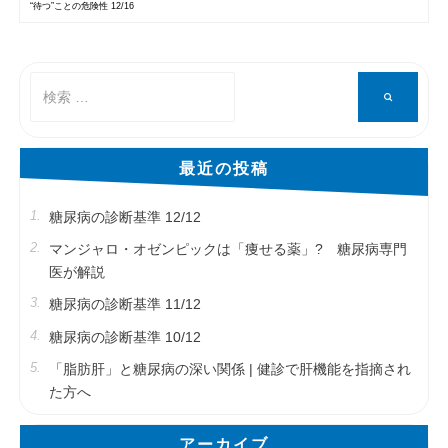
“待つ”ことの危険性 12/16
検
検
索
索
対
象:
最近の投稿
糖尿病の診断基準 12/12
マンジャロ・オゼンピックは「痩せる薬」? 糖尿病専門
医が解説
糖尿病の診断基準 11/12
糖尿病の診断基準 10/12
「脂肪肝」と糖尿病の深い関係 | 健診で肝機能を指摘され
た方へ
アーカイブ