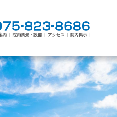
案内
院内風景・設備
アクセス
院内掲示
ご案
外来
尿病
開講
外来
科外
来
予防
クシ