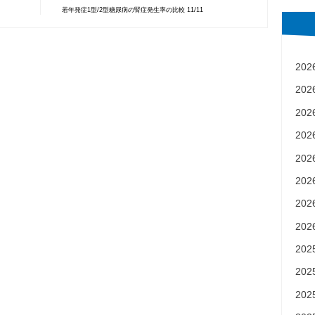
若年発症1型/2型糖尿病の腎症発生率の比較 11/11
20
ナビゲーション
20
20
20
20
20
20
20
20
20
20