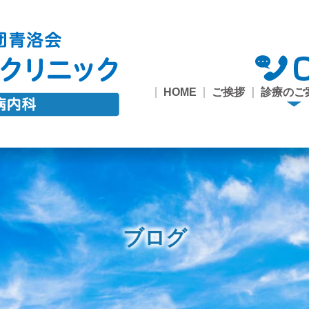
HOME
ご挨拶
診療のご
診療の
糖尿病
1型糖
市民公
甲状腺
一般内
禁煙外
健診・
内
外来
座・ワー
来
接種
ョップ
ブログ