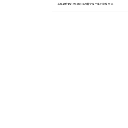
若年発症1型/2型糖尿病の腎症発生率の比較 9/11
投稿