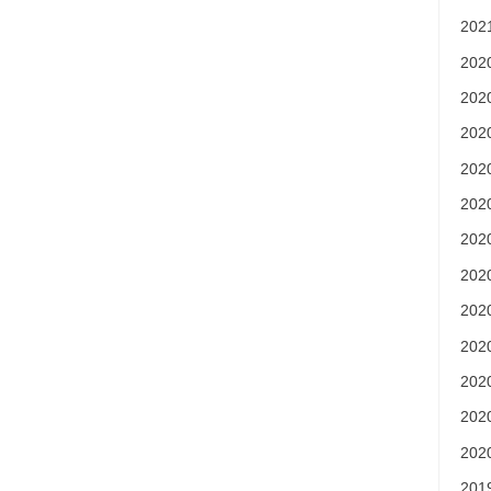
20
20
20
20
20
20
20
20
20
20
20
20
20
20