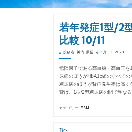
若年発症1型/
比較 10/11
投
投稿者:
神内 謙至
6月 11, 2023
稿
日:
危険因子である高血糖・高血圧を1
尿病のほうがHbA1c値のすべて
糖尿病のほうが腎症発生率は高く
響は、1型/2型糖尿病の間で異な
カテゴリー:
EBM
前へ