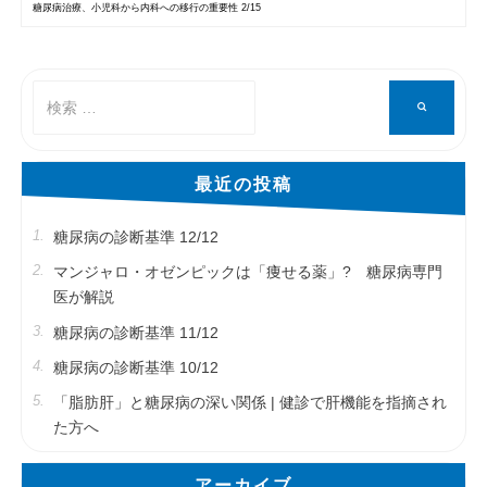
糖尿病治療、小児科から内科への移行の重要性 2/15
検
検
索
索
対
象:
最近の投稿
糖尿病の診断基準 12/12
マンジャロ・オゼンピックは「痩せる薬」? 糖尿病専門
医が解説
糖尿病の診断基準 11/12
糖尿病の診断基準 10/12
「脂肪肝」と糖尿病の深い関係 | 健診で肝機能を指摘され
た方へ
アーカイブ