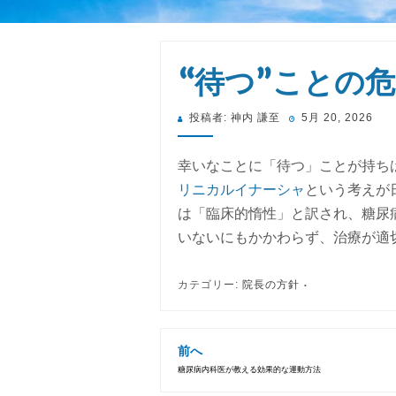
“待つ”ことの危険
投
投稿者:
神内 謙至
5月 20, 2026
稿
日:
幸いなことに「待つ」ことが持ち
リニカルイナーシャ
という考えが
は「臨床的惰性」と訳され、糖尿
いないにもかかわらず、治療が適
カテゴリー:
院長の方針
前へ
糖尿病内科医が教える効果的な運動方法