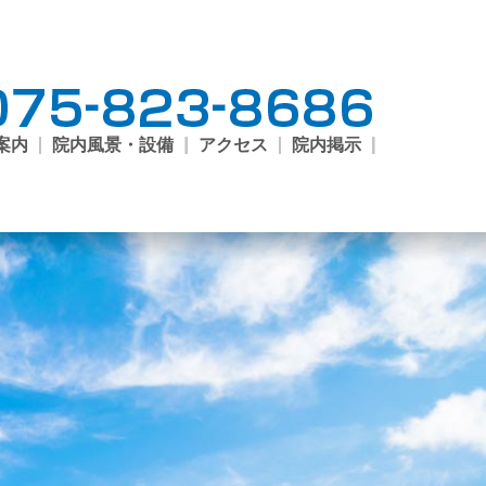
案内
院内風景・設備
アクセス
院内掲示
ご案
外来
尿病
開講
外来
科外
来
予防
クシ