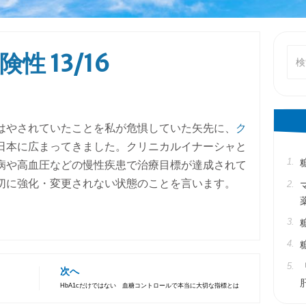
検
性 13/16
索
対
象:
はやされていたことを私が危惧していた矢先に、
ク
日本に広まってきました。クリニカルイナーシャと
病や高血圧などの慢性疾患で治療目標が達成されて
切に強化・変更されない状態のことを言います。
次へ
HbA1cだけではない 血糖コントロールで本当に大切な指標とは