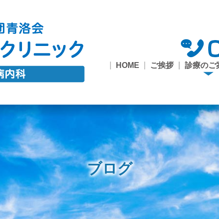
HOME
ご挨拶
診療のご
診療の
糖尿病
1型糖
市民公
甲状腺
一般内
禁煙外
健診・
内
外来
座・ワー
来
接種
ョップ
ブログ