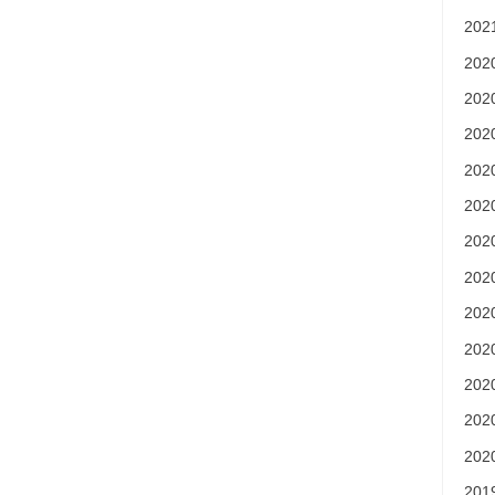
20
20
20
20
20
20
20
20
20
20
20
20
20
20