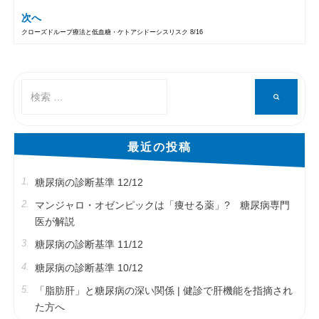
投稿ナビゲーション
次へ
クローズドループ療法と低血糖・ケトアシドーシスリスク 8/16
検
検
索
索
対
象:
最近の投稿
糖尿病の診断基準 12/12
マンジャロ・オゼンピックは「痩せる薬」? 糖尿病専門
医が解説
糖尿病の診断基準 11/12
糖尿病の診断基準 10/12
「脂肪肝」と糖尿病の深い関係 | 健診で肝機能を指摘され
た方へ