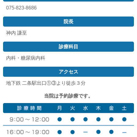
075-823-8686
院長
神内 謙至
診療科目
内科・糖尿病内科
アクセス
地下鉄 二条駅出口①③より徒歩３分
当院は予約診療です。